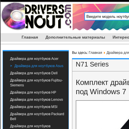
Главная
Дополнительные материалы
Интерес
Вы здесь:
Главная
Драйвера для
Драйвера для ноутбуков Acer
N71 Series
Драйвера для ноутбуков Asus
Драйвера для ноутбуков Dell
Комплект драй
Драйвера для ноутбуков Fujitsu-
Siemens
под Windows 7
Драйвера для ноутбуков HP
Драйвера для ноутбуков Lenovo
Драйвера для ноутбуков MSI
Драйвера для ноутбуков Packard
Bell
Драйвера для ноутбуков