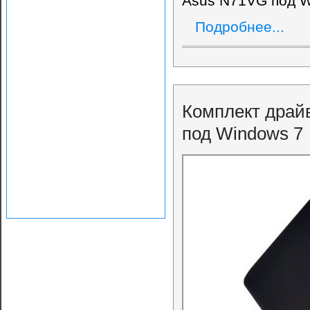
Asus N71VG под W
Подробнее...
Комплект драй
под Windows 7