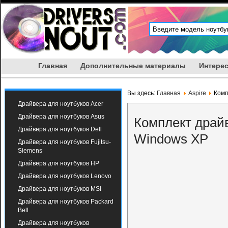
Главная
Дополнительные материалы
Интерес
Вы здесь:
Главная
Aspire
Комп
Драйвера для ноутбуков Acer
Драйвера для ноутбуков Asus
Комплект драйв
Драйвера для ноутбуков Dell
Windows XP
Драйвера для ноутбуков Fujitsu-
Siemens
Драйвера для ноутбуков HP
Драйвера для ноутбуков Lenovo
Драйвера для ноутбуков MSI
Драйвера для ноутбуков Packard
Bell
Драйвера для ноутбуков