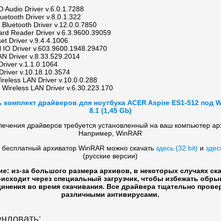
D Audio Driver v.6.0.1.7288
uetooth Driver v.8.0.1.322
Bluetooth Driver v.12.0.0.7850
ard Reader Driver v.6.3.9600.39059
set Driver v.9.4.4.1006
al IO Driver v.603.9600.1948.29470
AN Driver v.8.33.529.2014
Driver v.1.1.0.1064
Driver v.10.18.10.3574
ireless LAN Driver v.10.0.0.288
Wireless LAN Driver v.6.30.223.170
ь комплект драйверов для ноутбука ACER Aspire ES1-512 под 
8.1 (1,45 Gb)
лечения драйверов требуется установленный на ваш компьютер ар
Например, WinRAR
 бесплатный архиватор WinRAR можно скачать
здесь (32 bit)
и
здесь
(русские версии)
ие: из-за большого размера архивов, в некоторых случаях ск
исходит через специальный загрузчик, чтобы избежать обры
инения во время скачивания. Все драйвера тщательно прове
различными антивирусами.
ндовать: