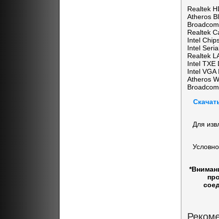
Realtek H
Atheros Bl
Broadcom 
Realtek C
Intel Chip
Intel Seri
Realtek L
Intel TXE 
Intel VGA 
Atheros W
Broadcom 
Скачат
Для изв
Условно
*Вниман
про
соед
Рекоме