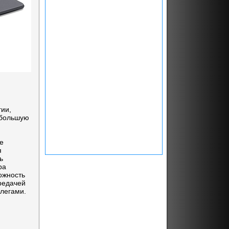
гии,
ебольшую
е
я
ь
ра
ожность
редачей
ллегами.