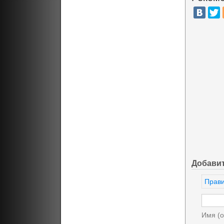
Добави
Прави
Имя (о