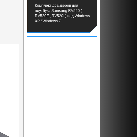
Комплект драйверов для
ноутбука Samsung RV520 (
RV520E , RV520I ) под Windows
XP / Windows 7