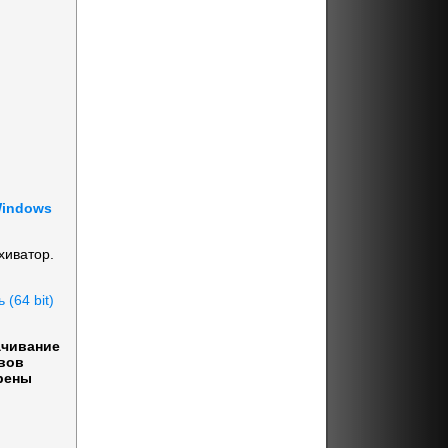
Windows
хиватор.
 (64 bit)
ачивание
вов
рены