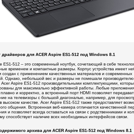
 драйверов для ACER Aspire ES1-512 под Windows 8.1
re ES1-512 – это современный ноутбук, сочетающий в себе техноло
ные временем и компактные размеры. Корпус устройства имеет н
и создан с применением качественных материалов и современных
ий. Однако, небольшой вес и размеры не помешали производителю
ь Acer Aspire ES1-512 производительными комплектующими, которы
рованы для максимально эффективной работы. Любые приложени
плавно и корректно, а встроенный порт HDMI позволяет передават
ние на телевизоры с большой диагональю, например, для просмот
 высоком качестве. Acer Aspire ES1-512 также предоставляет возм
ого общения. Встроенная веб-камера отличается качественной пе
ия и позволяет всегда оставаться на связи с родственниками и ко
ому способствует наличие всех необходимых интерфейсов связи.
одержимого архива для ACER Aspire ES1-512 под Windows 8.1