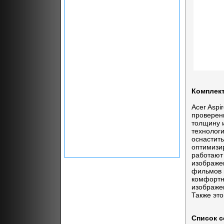
Комплект
Acer Aspi
проверен
толщину 
технолог
оснастит
оптимизи
работают 
изображе
фильмов в
комфортн
изображен
Также эт
Список с