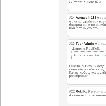
считаете виноватым.
#24
Алексей-113
01.0
я скачал драйвера все 
батареи если не ошибаю
полностью,что это????
#23
TechAdmin
24.06.
Цитирую RoLiKcS:
А скачать что беспл
Ребята, вы что никогда
скачивайте себе на здо
Как вы собрались драй
разобраться?
#22
RoLiKcS
24.06.2012
А скачать что бесплатн