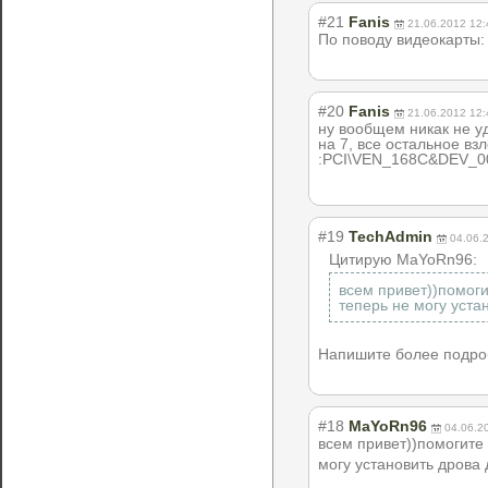
#21
Fanis
21.06.2012 12:
По поводу видеокарты
#20
Fanis
21.06.2012 12:
ну вообщем никак не уд
на 7, все остальное взл
:PCI\VEN_168C&D
EV_0
#19
TechAdmin
04.06.
Цитирую MaYoRn96:
всем привет))помоги
теперь не могу уста
Напишите более подроб
#18
MaYoRn96
04.06.2
всем привет))помогит
е
могу установить дрова