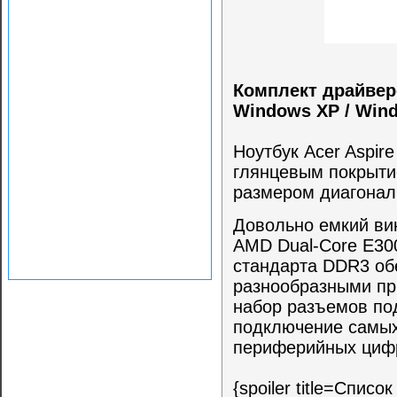
Комплект драйверо
Windows XP / Win
Ноутбук Acer Aspir
глянцевым покрыти
размером диагонали
Довольно емкий ви
AMD Dual-Core E300
стандарта DDR3 об
разнообразными пр
набор разъемов по
подключение самых
периферийных цифр
{spoiler title=Спис