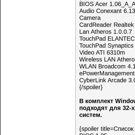
BIOS Acer 1.06_A_
Audio Conexant 6.1
Camera
CardReader Realtek
Lan Atheros 1.0.0.7
TouchPad ELANTECH
TouchPad Synaptics 
Video ATI 6310m
Wireless LAN Athero
WLAN Broadcom 4.1
ePowerManagement 
CyberLink Arcade 3
{/spoiler}
В комплект Windo
подходят для 32-х
систем.
{spoiler title=Спис