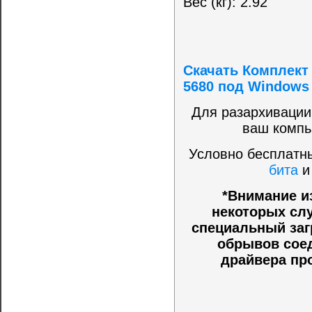
Вес (кг): 2.92
Скачать Комплект 
5680 под Windows 
Для разархивации
ваш компь
Условно бесплатны
бита
*Внимание и
некоторых слу
специальный заг
обрывов соед
драйвера пр