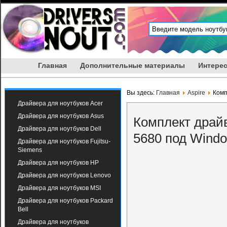
Главная
Дополнительные материалы
Интерес
Вы здесь:
Главная
Aspire
Комп
Драйвера для ноутбуков Acer
Драйвера для ноутбуков Asus
Комплект драйв
Драйвера для ноутбуков Dell
5680 под Wind
Драйвера для ноутбуков Fujitsu-
Siemens
Драйвера для ноутбуков HP
Драйвера для ноутбуков Lenovo
Драйвера для ноутбуков MSI
Драйвера для ноутбуков Packard
Bell
Драйвера для ноутбуков