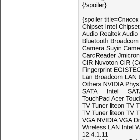
{/spoiler}
{spoiler title=Спис
Chipset Intel Chip
Audio Realtek Audio 
Bluetooth Broadcom
Camera Suyin Came
CardReader Jmicron
CIR Nuvoton CIR (C
Fingerprint EGISTEC 
Lan Broadcom LAN 
Others NVIDIA Phy
SATA Intel SATA 
TouchPad Acer Tou
TV Tuner liteon TV T
TV Tuner liteon TV T
VGA NVIDIA VGA Dri
Wireless LAN Intel 
12.4.1.11