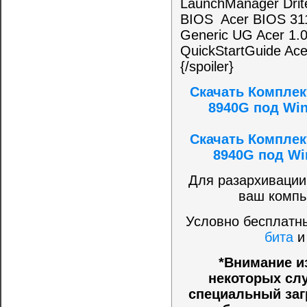
LaunchManager Drit
BIOS Acer BIOS 31
Generic UG Acer 1.
QuickStartGuide Ace
{/spoiler}
Скачать Комплек
8940G под Win
Скачать Комплек
8940G под Wi
Для разархивации
ваш компь
Условно бесплатны
бита
*Внимание и
некоторых слу
специальный заг