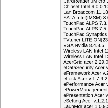
CardReader JMicro 
Chipset Intel 9.0.0.1
Lan Broadcom 11.18
SATA Intel(IMSM) 8.
TouchPad ALPS 7.3.
TouchPad ALPS 7.5.
TouchPad Synaptics 
TVtuner LITE ON(230
VGA Nvidia 8.4.8.5
Wireless LAN Intel 1
Wireless LAN Intel 1
AcerGrid acer 2.29.
eDataSecurity Acer v
eFramework Acer v.2
eLock Acer v.1.7.9.2
ePerformance Acer v
ePowerManagement 
ePresentation Acer v
eSetting Acer v.1.2.
LaunMgr acer 1.0.9.