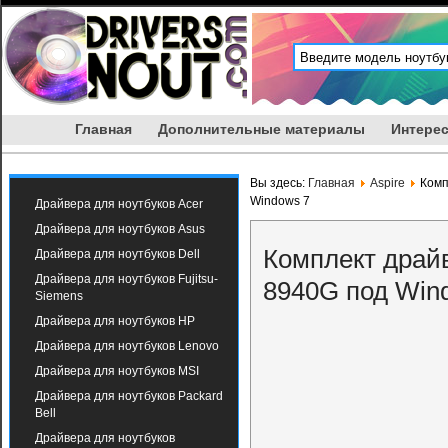
Главная
Дополнительные материалы
Интерес
Вы здесь:
Главная
Aspire
Комп
Windows 7
Драйвера для ноутбуков Acer
Драйвера для ноутбуков Asus
Комплект драйв
Драйвера для ноутбуков Dell
Драйвера для ноутбуков Fujitsu-
8940G под Win
Siemens
Драйвера для ноутбуков HP
Драйвера для ноутбуков Lenovo
Драйвера для ноутбуков MSI
Драйвера для ноутбуков Packard
Bell
Драйвера для ноутбуков