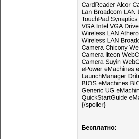
CardReader Alcor C
Lan Broadcom LAN 
TouchPad Synaptics
VGA Intel VGA Driv
Wireless LAN Ather
Wireless LAN Broadc
Camera Chicony Web
Camera liteon WebC
Camera Suyin WebC
ePower eMachines e
LaunchManager Drite
BIOS eMachines BI
Generic UG eMachi
QuickStartGuide e
{/spoiler}
Бесплатно: