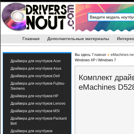
Главная
Дополнительные материалы
Интерес
Вы здесь:
Главная
eMachines ne
Windows XP / Windows 7
Драйвера для ноутбуков Acer
Драйвера для ноутбуков Asus
Комплект драйв
Драйвера для ноутбуков Dell
Драйвера для ноутбуков Fujitsu-
eMachines D528
Siemens
Драйвера для ноутбуков HP
Драйвера для ноутбуков Lenovo
Драйвера для ноутбуков MSI
Драйвера для ноутбуков Packard
Bell
Драйвера для ноутбуков