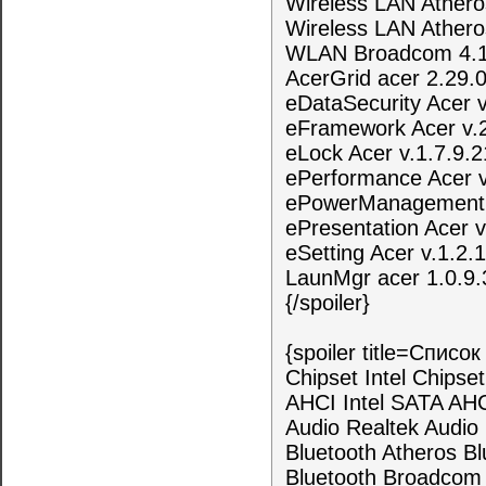
Wireless LAN Athero
Wireless LAN Athero
WLAN Broadcom 4.1
AcerGrid acer 2.29.
eDataSecurity Acer v
eFramework Acer v.2
eLock Acer v.1.7.9.2
ePerformance Acer v
ePowerManagement 
ePresentation Acer v
eSetting Acer v.1.2.
LaunMgr acer 1.0.9.
{/spoiler}
{spoiler title=Спис
Chipset Intel Chipse
AHCI Intel SATA AH
Audio Realtek Audi
Bluetooth Atheros B
Bluetooth Broadcom