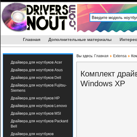
Главная
Дополнительные материалы
Интерес
Вы здесь:
Главная
Extensa
Ком
Драйвера для ноутбуков Acer
Драйвера для ноутбуков Asus
Комплект драйв
Драйвера для ноутбуков Dell
Windows XP
Драйвера для ноутбуков Fujitsu-
Siemens
Драйвера для ноутбуков HP
Драйвера для ноутбуков Lenovo
Драйвера для ноутбуков MSI
Драйвера для ноутбуков Packard
Bell
Драйвера для ноутбуков