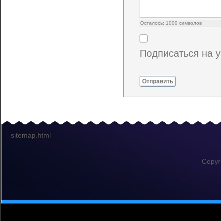
Осталось:
1000
символов
Подписаться на 
Отправить
sitemap.html
Copyr