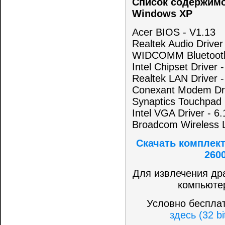
Список содержимог
Windows XP
Acer BIOS - V1.13
Realtek Audio Driver
WIDCOMM Bluetooth 
Intel Chipset Driver 
Realtek LAN Driver 
Conexant Modem Driv
Synaptics Touchpad D
Intel VGA Driver - 6
Broadcom Wireless L
Скачать комплект
260
Для извлечения др
компьюте
Условно беспла
здесь (32 bi