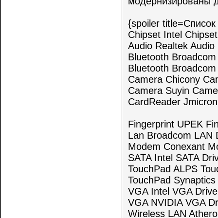
модернизированы д
{spoiler title=Спис
Chipset Intel Chip
Audio Realtek Audi
Bluetooth Broadcom
Bluetooth Broadcom
Camera Chicony Ca
Camera Suyin Came
CardReader Jmicron
Fingerprint UPEK Fi
Lan Broadcom LAN 
Modem Conexant M
SATA Intel SATA Dr
TouchPad ALPS Tou
TouchPad Synaptics 
VGA Intel VGA Dri
VGA NVIDIA VGA Dr
Wireless LAN Ather