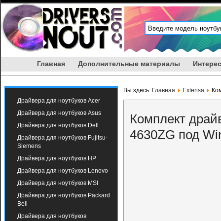
Главная
Дополнительные материалы
Интерес
Вы здесь:
Главная
Extensa
Ком
Драйвера для ноутбуков Acer
Драйвера для ноутбуков Asus
Комплект драйв
Драйвера для ноутбуков Dell
4630ZG под Wi
Драйвера для ноутбуков Fujitsu-
Siemens
Драйвера для ноутбуков HP
Драйвера для ноутбуков Lenovo
Драйвера для ноутбуков MSI
Драйвера для ноутбуков Packard
Bell
Драйвера для ноутбуков