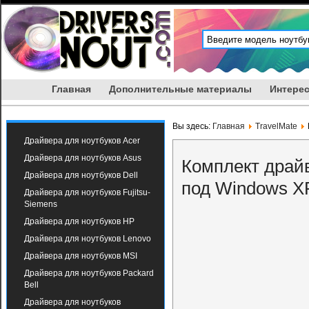
Главная
Дополнительные материалы
Интерес
Вы здесь:
Главная
TravelMate
Драйвера для ноутбуков Acer
Драйвера для ноутбуков Asus
Комплект драйв
Драйвера для ноутбуков Dell
под Windows X
Драйвера для ноутбуков Fujitsu-
Siemens
Драйвера для ноутбуков HP
Драйвера для ноутбуков Lenovo
Драйвера для ноутбуков MSI
Драйвера для ноутбуков Packard
Bell
Драйвера для ноутбуков