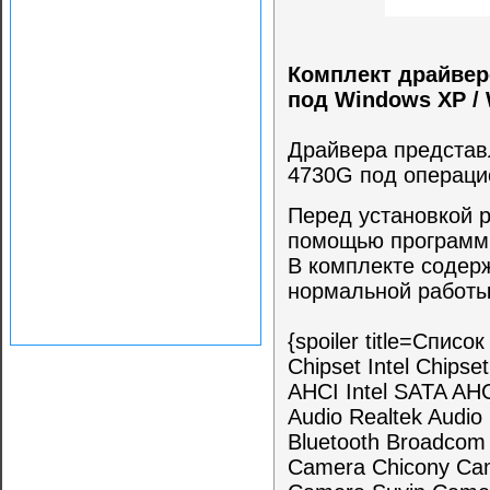
Комплект драйверо
под Windows XP /
Драйвера представл
4730G под операци
Перед установкой 
помощью программы
В комплекте содер
нормальной работы
{spoiler title=Спис
Chipset Intel Chips
AHCI Intel SATA AH
Audio Realtek Audi
Bluetooth Broadcom
Camera Chicony Ca