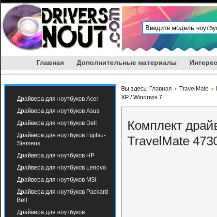
Главная
Дополнительные материалы
Интерес
Вы здесь:
Главная
TravelMate
XP / Windows 7
Драйвера для ноутбуков Acer
Драйвера для ноутбуков Asus
Комплект драйв
Драйвера для ноутбуков Dell
Драйвера для ноутбуков Fujitsu-
TravelMate 473
Siemens
Драйвера для ноутбуков HP
Драйвера для ноутбуков Lenovo
Драйвера для ноутбуков MSI
Драйвера для ноутбуков Packard
Bell
Драйвера для ноутбуков