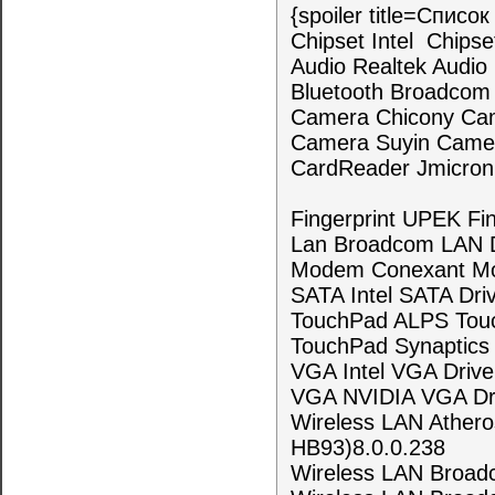
{spoiler title=Спис
Chipset Intel Chips
Audio Realtek Audi
Bluetooth Broadcom
Camera Chicony Ca
Camera Suyin Came
CardReader Jmicron
Fingerprint UPEK Fi
Lan Broadcom LAN 
Modem Conexant M
SATA Intel SATA Dr
TouchPad ALPS Tou
TouchPad Synaptics
VGA Intel VGA Dri
VGA NVIDIA VGA Dr
Wireless LAN Athero
HB93)8.0.0.238
Wireless LAN Broadc