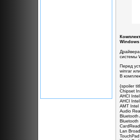
Комплект
Windows
Драйвера
системы 
Перед ус
winrar ил
В компле
{spoiler 
Chipset In
AHCI Inte
AHCI Inte
AMT Intel
Audio Rea
Bluetooth
Bluetooth
CardRead
Lan Broa
TouchPad