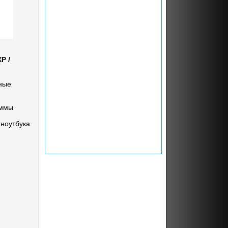
P /
нные
аммы
ноутбука.