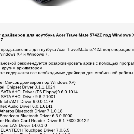
 драйверов для ноутбука Acer TravelMate 5742Z под Windows X
 7
 представленны для нутбука Acer TravelMate 5742Z под операцио
Windows XP и Windows 7.
тановкой рекомендуется розархивировать архив с помощью прогр
и другим архиватором.
кте содержатся все необходимые драйвера для стабильной работы 
title=Список драйверов под Windows XP}
tel Chipset Driver 9.1.1.1024
l SATA AHCI Driver (F6 Floppy)9.6.0.1014
l SATA AHCI Driver 9.6.2.1001
 Intel iAMT Driver 6.0.0.1179
ltek Audio Driver 6.0.1.6141
 Atheros Bluetooth Driver 7.1.0.18
 Broadcom Bluetooth Driver 6.3.0.6000
er Realtek Card Reader Driver 6.1.7600.30122
dcom LAN Driver 14.0.1.0
 ELANTECH Touchpad Driver 7.0.6.5