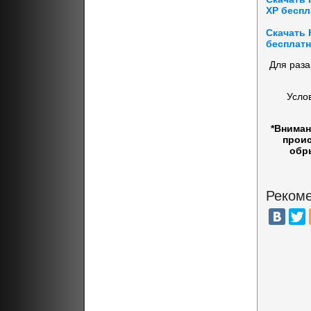
XP беспл
Скачать 
бесплатн
Для раза
Усло
*Вниман
проис
обр
Рекоме