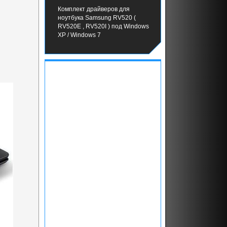
Комплект драйверов для
ноутбука Samsung RV520 (
RV520E , RV520I ) под Windows
XP / Windows 7