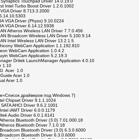
Synaptics Touchpad Driver 14.0.19.0
st Intel Turbo Boost Driver 1.2.0.1002
VGA Driver 8.713.3.2000
 6.14.10.5303
IA VGA Driver (Physx) 9.10.0224
IA VGA Driver 6.14.12.5938
LAN Atheros Wireless LAN Driver 7.7.0.456
LAN Broadcom Wireless LAN Driver 5.100.9.14
LAN Intel Wireless LAN Driver 13.2.1.5
hicony WebCam Application 1.1.192.810
teon WebCam Application 1.0.4.2
uyin WebCam Application 5.2.19.3
ager Dritek LaunchManager Application 4.0.10
 1.10
UG Acer 1.0
rtGuide Acer 1.0
al Acer 1.0
title=Список драйверов под Windows 7}
ntel Chipset Driver 9.1.1.1024
l SATA AHCI Driver 9.6.2.1001
 Intel iAMT Driver 6.0.0.1179
ltek Audio Driver 6.0.1.6141
 Atheros Bluetooth Driver (3.0) 7.01.000.18
 Atheros Bluetooth Driver 7.1.0.18
 Broadcom Bluetooth Driver (3.0) 6.3.0.6000
 Broadcom Bluetooth Driver 6.3.0.6000