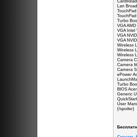
CardReade
Lan Broa
TouchPad
TouchPad 
Turbo Boo
VGA AMD 
VGA Intel
VGA NVID
VGA NVID
Wireless 
Wireless 
Wireless 
Camera C
Camera li
Camera S
ePower A
LaunchMa
Turbo Boos
BIOS Acer
Generic
QuickSta
User Manu
{/spoiler}
Бесплатн
Скачать 