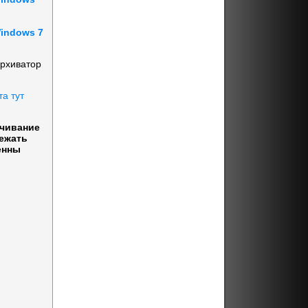
Windows 7
архиватор
та тут
ачивание
бежать
енны