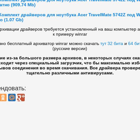
атно (909.74 Mb)
Комплект драйверов для ноутбука Acer TravelMate 5742Z под 
о (1.07 Gb)
рхивации драйверов требуется установленный на ваш компьютер 
к примеру winrar
вно бесплатный архиватор winrar можно скачать
тут 32 бита
и
64 би
(русские версии)
ие из-за большого размера архивов, в некоторых случаях ск
ходит через специальный загрузчик, что бы максимально из
ывов соединения во время скачивания. Все драйвера провер
тщательно различными антивирусами.
ндовать: