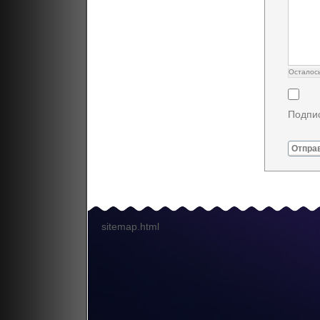
Осталос
Подпис
Отпра
sitemap.html