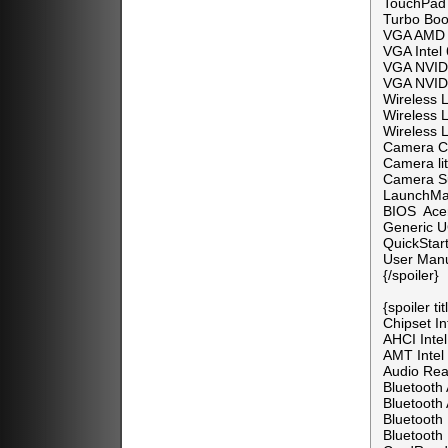
TouchPad 
Turbo Boo
VGA AMD 
VGA Intel
VGA NVID
VGA NVID
Wireless 
Wireless 
Wireless 
Camera C
Camera li
Camera S
LaunchMan
BIOS Acer
Generic 
QuickSta
User Manu
{/spoiler}
{spoiler 
Chipset I
AHCI Inte
AMT Intel
Audio Rea
Bluetooth
Bluetooth
Bluetooth
Bluetooth