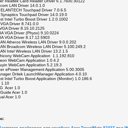
r Realtek Card Reader Driver 6.1.7600.30122
dcom LAN Driver 14.0.1.0
 ELANTECH Touchpad Driver 7.0.6.5
Synaptics Touchpad Driver 14.0.19.0
st Intel Turbo Boost Driver 1.2.0.1002
VGA Driver 8.741.0.0
 VGA Driver 8.15.10.2125
IA VGA Driver (Physx) 9.10.0224
IA VGA Driver 8.17.12.5903
LAN Atheros Wireless LAN Driver 9.0.0.202
LAN Broadcom Wireless LAN Driver 5.100.249.2
LAN Intel Wireless LAN Driver 13.2.1.5
hicony WebCam Application 1.1.192.810
teon WebCam Application 1.0.4.2
uyin WebCam Application 5.2.19.3
cer ePower Management Application 5.00.3005
nager Dritek LaunchManager Application 4.0.10
t Intel Turbo Boost Application (Monitor) 1.0.186.6
 1.10
 UG Acer 1.0
rtGuide Acer 1.0
al Acer 1.0
о:
Комплект драйверов для ноутбука Acer TravelMate 5742Z под 