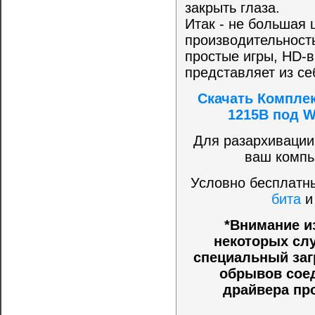
закрыть глаза.
Итак - не большая 
производительность
простые игры, HD-в
представляет из се
Скачать Комплек
1215B под W
Для разархивации
ваш компь
Условно бесплатны
бита
*Внимание и
некоторых слу
специальный заг
обрывов соед
драйвера пр