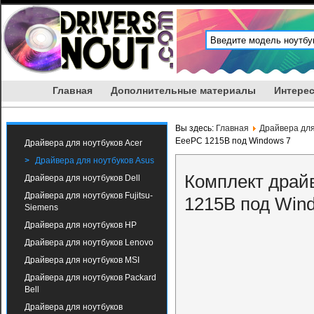
Главная
Дополнительные материалы
Интерес
Вы здесь:
Главная
Драйвера для
EeePC 1215B под Windows 7
Драйвера для ноутбуков Acer
Драйвера для ноутбуков Asus
Комплект драй
Драйвера для ноутбуков Dell
Драйвера для ноутбуков Fujitsu-
1215B под Win
Siemens
Драйвера для ноутбуков HP
Драйвера для ноутбуков Lenovo
Драйвера для ноутбуков MSI
Драйвера для ноутбуков Packard
Bell
Драйвера для ноутбуков