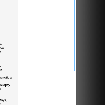
ым
3SX
и
я
ия,
ьной, а
окарту
ет
а
тбук,
и