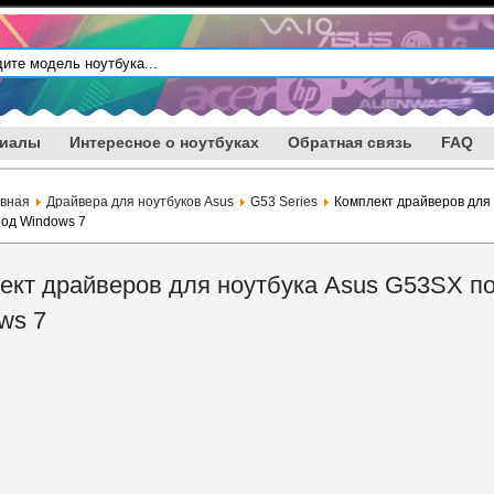
риалы
Интересное о ноутбуках
Обратная связь
FAQ
авная
Драйвера для ноутбуков Asus
G53 Series
Комплект драйверов для
од Windows 7
ект драйверов для ноутбука Asus G53SX п
ws 7