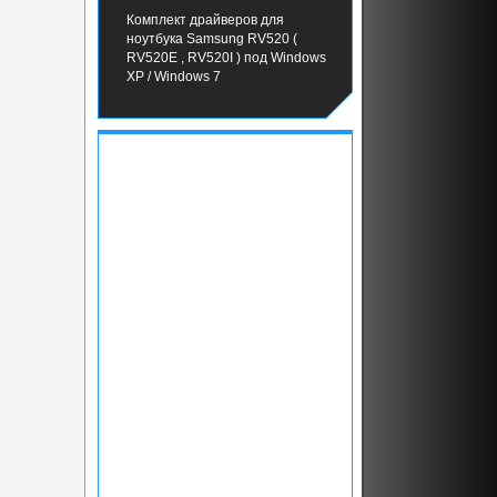
Комплект драйверов для
ноутбука Samsung RV520 (
RV520E , RV520I ) под Windows
XP / Windows 7