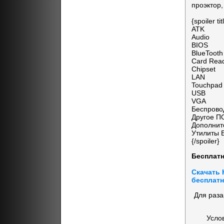
проэктор,
{spoiler 
ATK
Audio
BIOS
BlueTooth
Card Rea
Chipset
LAN
Touchpad
USB
VGA
Беспрово
Другое П
Дополнит
Утилиты
{/spoiler}
Бесплатн
Скачать 
бесплатн
Для раза
Усло