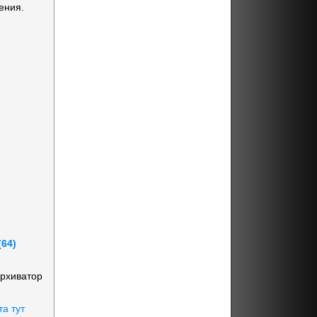
ения.
64)
архиватор
та тут