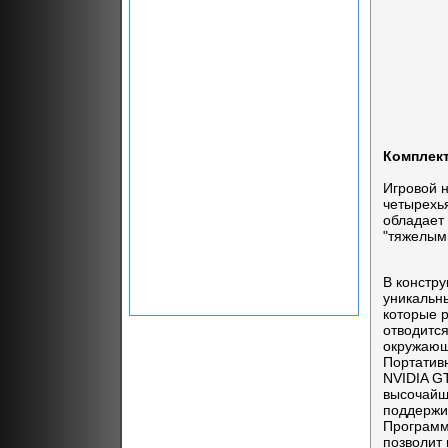
Комплект
Игровой 
четырехь
обладает
"тяжелым
В констр
уникальн
которые р
отводитс
окружающ
Портатив
NVIDIA G
высочайш
поддержив
Программ
позволит