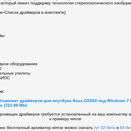
 который имеет поддержку технологии стереоскопического изображ
title=Список драйверов в комплекте}
der
дное оборудование
О
ельные утилиты
 БИОС
о:
Комплект драйверов для ноутбука Asus G53SX под Windows 7 (
о (721.89 Mb)
рхивации драйверов требуется установленный на ваш компьютер 
к примеру winrar
вно бесплатный архиватор winrar можно скачать
тут 32 бита
и
64 би