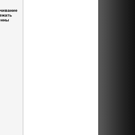
ачивание
бежать
енны