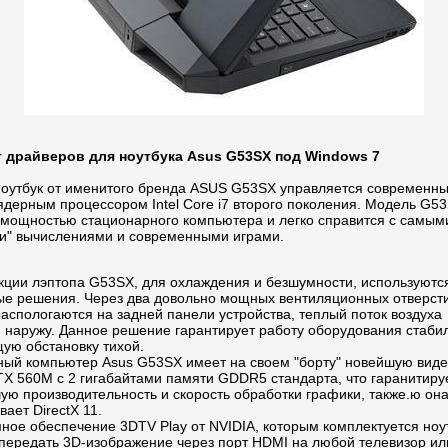
 драйверов для ноутбука Asus G53SX под Windows 7
ноутбук от именитого бренда ASUS G53SX управляется современн
ядерным процессором Intel Core i7 второго поколения. Модель G5
 мощностью стационарного компьютера и легко справится с самым
и" вычислениями и современными играми.
укции лэптопа G53SX, для охлаждения и безшумности, используютс
ые решения. Через два довольно мощных вентиляционных отверст
аспологаются на задней панели устройства, теплый поток воздуха
я наружу. Данное решение гарантирует работу оборудования стабил
ую обстановку тихой.
ный компьютер Asus G53SX имеет на своем "борту" новейшую виде
TX 560M с 2 гигабайтами памяти GDDR5 стандарта, что гаранитиру
ую производительность и скорость обработки графики, также.ю он
ает DirectX 11.
ное обеспечение 3DTV Play от NVIDIA, которым комплектуется ноу
 передать 3D-изображение через порт HDMI на любой телевизор ил