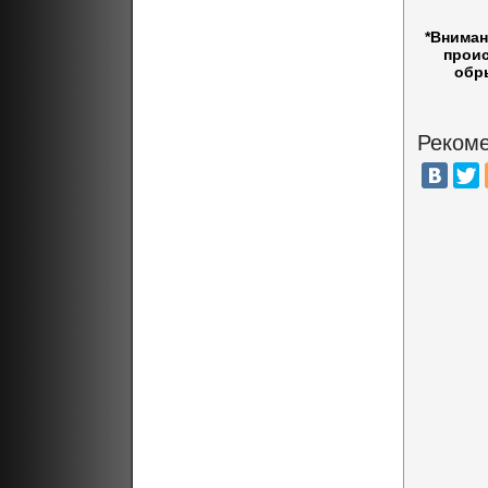
*Вниман
проис
обр
Рекоме