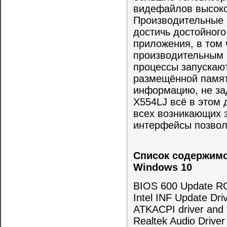
видефайлов высоко
Производительные
достичь достойного
приложения, в том
производительным 
процессы запускают
размещённой памят
информацию, не за
X554LJ всё в этом
всех возникающих 
интерфейсы позволя
Список содержимо
Windows 10
BIOS 600 Update R
Intel INF Update Dri
ATKACPI driver and ho
Realtek Audio Driver