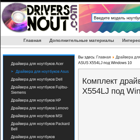
Главная
Дополнительные материалы
Интерес
Вы здесь:
Главная
Драйвера для
ASUS X554LJ под Windows 10
Драйвера для ноутбуков Acer
Драйвера для ноутбуков Asus
Комплект драй
Драйвера для ноутбуков Dell
Драйвера для ноутбуков Fujitsu-
X554LJ под Wi
Siemens
Драйвера для ноутбуков HP
Драйвера для ноутбуков Lenovo
Драйвера для ноутбуков MSI
Драйвера для ноутбуков Packard
Bell
Драйвера для ноутбуков