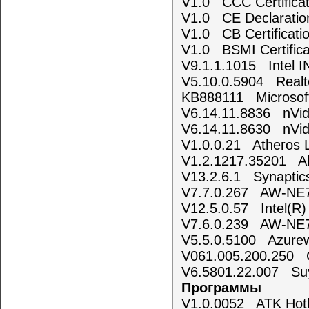
V1.0 CCC Certificat
V1.0 CE Declaration
V1.0 CB Certificati
V1.0 BSMI Certifica
V9.1.1.1015 Intel I
V5.10.0.5904 Realte
KB888111 Microsoft
V6.14.11.8836 nVid
V6.14.11.8630 nVid
V1.0.0.21 Atheros L
V1.2.1217.35201 Al
V13.2.6.1 Synaptic
V7.7.0.267 AW-NE785
V12.5.0.57 Intel(R)
V7.6.0.239 AW-NE771
V5.5.0.5100 Azurew
V061.005.200.250 
V6.5801.22.007 Suy
Программы
V1.0.0052 ATK Hotke