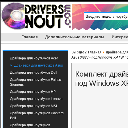
Главная
Дополнительные материалы
Интерес
Вы здесь:
Главная
Драйвера для
Asus X88VF под Windows XP / Win
Драйвера для ноутбуков Acer
Драйвера для ноутбуков Asus
Комплект драй
Драйвера для ноутбуков Dell
Драйвера для ноутбуков Fujitsu-
под Windows XP
Siemens
Драйвера для ноутбуков HP
Драйвера для ноутбуков Lenovo
Драйвера для ноутбуков MSI
Драйвера для ноутбуков Packard
Bell
Драйвера для ноутбуков