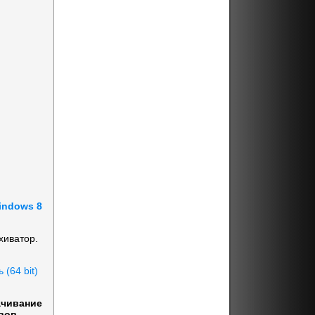
indows 8
хиватор.
 (64 bit)
ачивание
вов