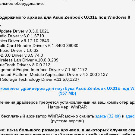
ельное оборудование.
одержимого архива для Asus Zenbook UX31E под Windows 8
4
Update Driver v.9.3.0.1021
dio Driver v.6.0.1.6710
hics Driver v.9.17.10.2843
ulti-Card Reader Driver v.6.1.8400.39030
hpad Driver v.1.0.32
B 3.0 Driver v.3.5.74.0
reless Lan Driver v.10.0.0.209
ueTooth Driver v.8.0.0.212
agement Engine Interface Driver v.7.1.50.1172
rusted Platform Module Application Driver v.4.3.000.3137
d Storage Technology Driver v.11.5.0.1207
 комплект драйверов для ноутбука Asus Zenbook UX31E под W
(557 Mb)
лечения драйверов требуется установленный на ваш компьютер ар
Например, WinRAR
 бесплатный архиватор WinRAR можно скачать
здесь (32 bit)
и
здесь
(русские версии)
ие: из-за большого размера архивов, в некоторых случаях ск
исходит через специальный загрузчик, чтобы избежать обры