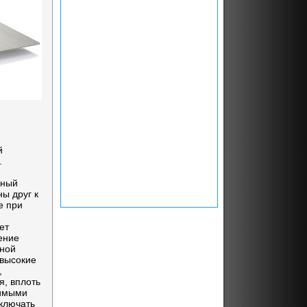
й
.
ь
ьный
ы друг к
е при
ет
ение
ьной
 высокие
,
я, вплоть
димыми
дключать