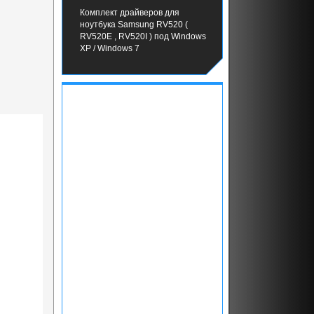
Комплект драйверов для
ноутбука Samsung RV520 (
RV520E , RV520I ) под Windows
XP / Windows 7