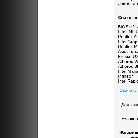
дополнит
Список с
BIOS v.21
Intel INF 
Realtek Au
Intel Grap
Realtek M
Asus Touc
Fresco US
Atheros Wi
Atheros Bl
Intel Man
Infineon T
Intel Rapi
Скачать
Для изв
Условно
*Вниман
про