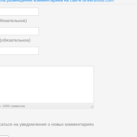
ла размещения комментариев на сайте driversnout.com
бязательное)
 (обязательное)
ь:
1000
символов
аться на уведомления о новых комментариях