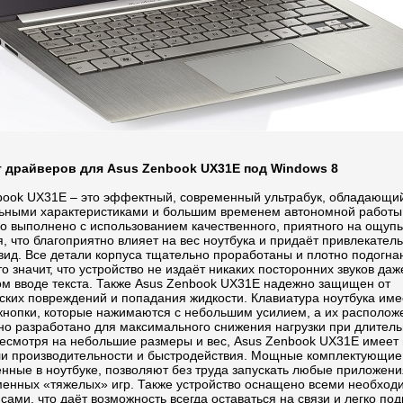
 драйверов для Asus Zenbook UX31E под Windows 8
book UX31E – это эффектный, современный ультрабук, обладающи
ьными характеристиками и большим временем автономной работы
во выполнено с использованием качественного, приятного на ощуп
 что благоприятно влияет на вес ноутбука и придаёт привлекател
ид. Все детали корпуса тщательно проработаны и плотно подогнан
это значит, что устройство не издаёт никаких посторонних звуков даж
ом вводе текста. Также Asus Zenbook UX31E надежно защищен от
ских повреждений и попадания жидкости. Клавиатура ноутбука име
кнопки, которые нажимаются с небольшим усилием, а их располож
но разработано для максимального снижения нагрузки при длител
Несмотря на небольшие размеры и вес, Asus Zenbook UX31E имеет
ли производительности и быстродействия. Мощные комплектующие
нные в ноутбуке, позволяют без труда запускать любые приложени
менных «тяжелых» игр. Также устройство оснащено всеми необхо
ами, что даёт возможность всегда оставаться на связи и легко по