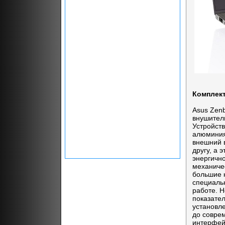
Комплект
Asus Zen
внушител
Устройст
алюминия,
внешний в
другу, а 
энергичн
механиче
большие 
специаль
работе. 
показате
установле
до совре
интерфейс