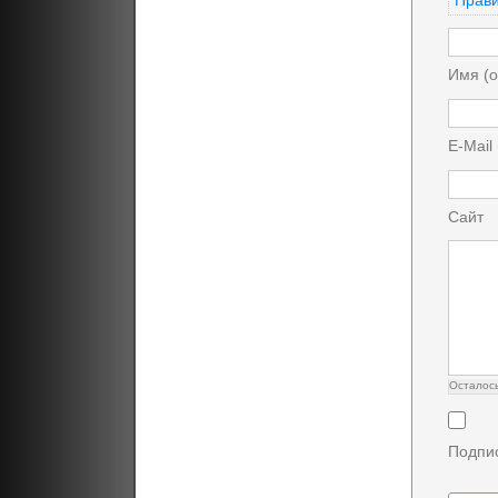
Прави
Имя (о
E-Mail
Сайт
Осталос
Подпис