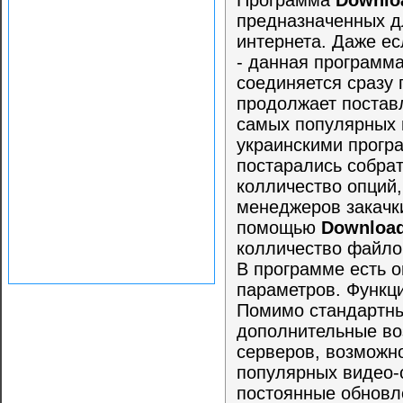
Программа
Downlo
предназначенных д
интернета. Даже ес
- данная программа
соединяется сразу 
продолжает постав
самых популярных 
украинскими прогр
постарались собра
колличество опций
менеджеров закачки
помощью
Download
колличество файлов
В программе есть 
параметров. Функц
Помимо стандартны
дополнительные воз
серверов, возможно
популярных видео-с
постоянные обновл