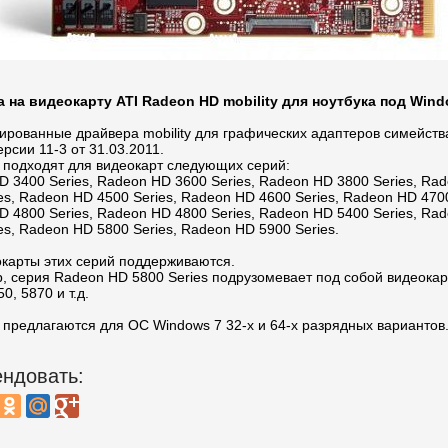
 на видеокарту ATI Radeon HD mobility для ноутбука под Wind
рованные драйвера mobility для графических адаптеров симейств
рсии 11-3 от 31.03.2011.
 подходят для видеокарт следующих серий:
 3400 Series, Radeon HD 3600 Series, Radeon HD 3800 Series, Ra
es, Radeon HD 4500 Series, Radeon HD 4600 Series, Radeon HD 4700
 4800 Series, Radeon HD 4800 Series, Radeon HD 5400 Series, Ra
es, Radeon HD 5800 Series, Radeon HD 5900 Series.
окарты этих серий поддерживаются.
, серия Radeon HD 5800 Series подрузомевает под собой видеокар
0, 5870 и т.д.
 предлагаются для ОС Windows 7 32-х и 64-х разрядных вариантов
ндовать: