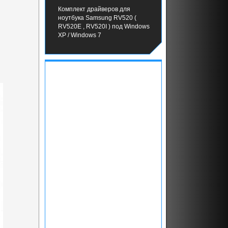
Комплект драйверов для
ноутбука Samsung RV520 (
RV520E , RV520I ) под Windows
XP / Windows 7