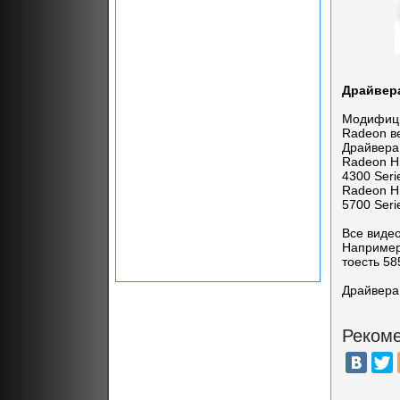
Драйвера
Модифици
Radeon ве
Драйвера
Radeon HD
4300 Seri
Radeon HD
5700 Seri
Все виде
Например
тоесть 585
Драйвера
Рекоме