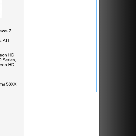
ows 7
а ATI
deon HD
 Series,
deon HD
ты 58ХХ,
.