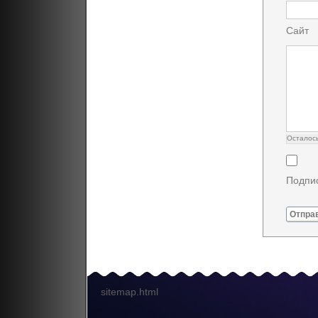
Сайт
Осталос
Подпис
Отпра
sitemap.html