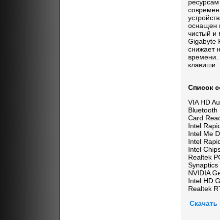
ресурсам
современ
устройст
оснащен 
чистый и
Gigabyte
снижает н
времени.
клавиши.
Список с
VIA HD Aud
Bluetooth 
Card Read
Intel Rapi
Intel Me D
Intel Rapi
Intel Chip
Realtek P
Synaptics
NVIDIA Ge
Intel HD 
Realtek R
Скачать 