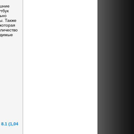
ешние
тбук
ьно
ы. Также
которая
оличество
одимые
8.1 (1,04