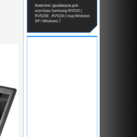
Комплект драйверов для
ноутбука Samsung RV520 (
RV520E , RV520I ) под Windows
XP / Windows 7