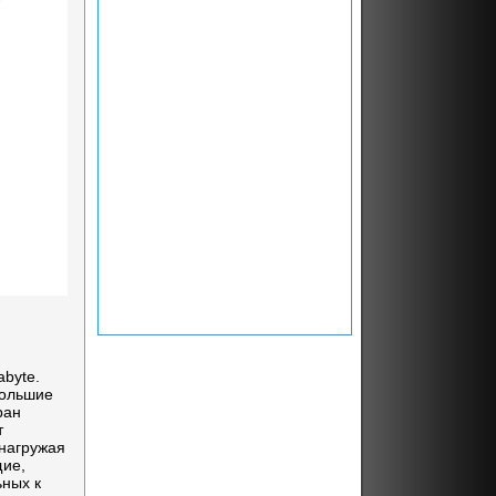
abyte.
большие
ран
т
нагружая
щие,
ьных к