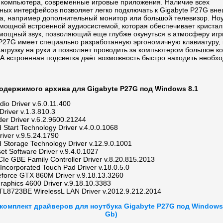
 компьютера, современные игровые приложения. Наличие всех
ных интерфейсов позволяет легко подключать к Gigabyte P27G вн
ва, например дополнительный монитор или большой телевизор. Ноу
мощной встроенной аудиосистемой, которая обеспечивает кристал
 мощный звук, позволяющий еще глубже окунуться в атмосферу игр
 P27G имеет специально разработанную эргономичную клавиатуру, 
агрузку на руки и позволяет проводить за компьютером большое к
 А встроенная подсветка даёт возможность быстро находить необх
одержимого архива для Gigabyte P27G под Windows 8.1
io Driver v.6.0.11.400
Driver v.1.3.810.3
er Driver v.6.2.9600.21244
d Start Technology Driver v.4.0.0.1068
river v.9.5.24.1790
d Storage Technology Driver v.12.9.0.1001
set Software Driver v.9.4.0.1027
CIe GBE Family Controller Driver v.8.20.815.2013
 Incorporated Touch Pad Driver v.18.0.5.0
force GTX 860M Driver v.9.18.13.3260
Graphics 4600 Driver v.9.18.10.3383
TL8723BE WirelessL LAN Driver v.2012.9.212.2014
комплект драйверов для ноутбука Gigabyte P27G под Windows 
Gb)