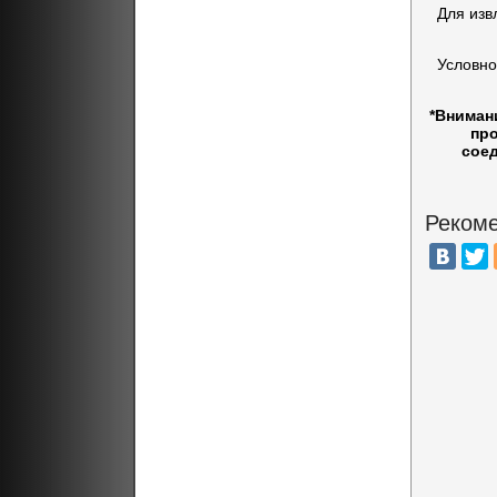
Для изв
Условно
*Вниман
про
соед
Рекоме