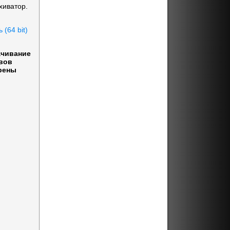
хиватор.
 (64 bit)
ачивание
вов
рены