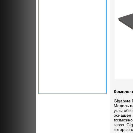
Комплект
Gigabyte 
Модель п
углы обз
оснащен 
возможно
глаза. G
которые 