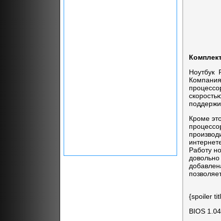
Комплект
Ноутбук 
Компания 
процессор
скоростью
поддержи
Кроме это
процессор
производ
интернете
Работу но
довольно 
добавлена
позволяе
{spoiler 
BIOS 1.0