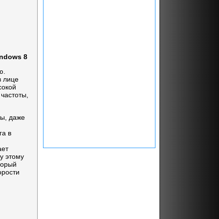
indows 8
ю.
в лице
сокой
 частоты,
ты, даже
га в
ает
у этому
торый
орости