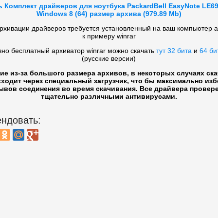
ь Комплект драйверов для ноутбука PackardBell EasyNote LE6
Windows 8 (64) размер архива (979.89 Mb)
рхивации драйверов требуется установленный на ваш компьютер 
к примеру winrar
вно бесплатный архиватор winrar можно скачать
тут 32 бита
и
64 би
(русские версии)
ие из-за большого размера архивов, в некоторых случаях ск
ходит через специальный загрузчик, что бы максимально из
ывов соединения во время скачивания. Все драйвера провер
тщательно различными антивирусами.
ндовать: