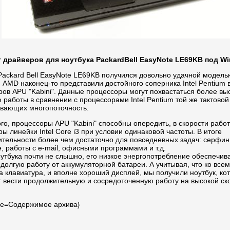
 драйверов для ноутбука PackardBell EasyNote LE69KB под W
Packard Bell EasyNote LE69KB получился довольно удачной модель
AMD наконец-то представили достойного соперника Intel Pentium 
ов APU "Kabini". Данные процессоры могут похвастаться более вы
 работы в сравнении с процессорами Intel Pentium той же тактовой
вающих многопоточность.
го, процессоры APU "Kabini" способны опередить, в скорости рабо
ы линейки Intel Core i3 при условии одинаковой частоты. В итоге
ительности более чем достаточно для повседневных задач: серфин
, работы с e-mail, офисными программами и т.д.
утбука почти не слышно, его низкое энергопотребление обеспечив
долгую работу от аккумуляторной батареи. А учитывая, что ко всем
 клавиатура, и вполне хороший дисплей, мы получили ноутбук, ко
т вести продолжительную и сосредоточенную работу на высокой ск
title=Содержимое архива}
4