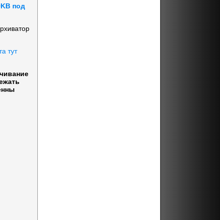
9KB под
архиватор
та тут
ачивание
бежать
енны