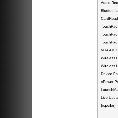
Audio Rea
Bluetooth
CardReade
TouchPad
TouchPad
TouchPad 
VGA AMD 
Wireless 
Wireless 
Device Fa
ePower Pa
LaunchMan
Live Upda
{/spoiler}