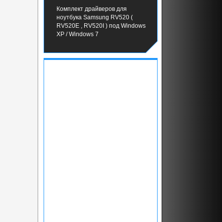
Комплект драйверов для
ноутбука Samsung RV520 (
RV520E , RV520I ) под Windows
XP / Windows 7