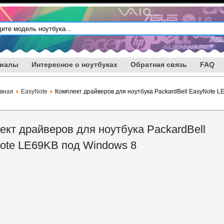
риалы
Интересное о ноутбуках
Обратная связь
FAQ
авная
EasyNote
Комплект драйверов для ноутбука PackardBell EasyNote L
ект драйверов для ноутбука PackardBell
ote LE69KB под Windows 8