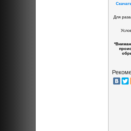
Скачат
Для раза
Усло
*Вниман
проис
обр
Рекоме