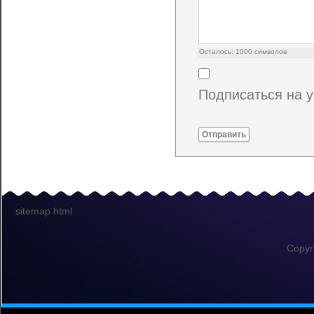
Осталось:
1000
символов
Подписаться на 
Отправить
sitemap.html
Copyr