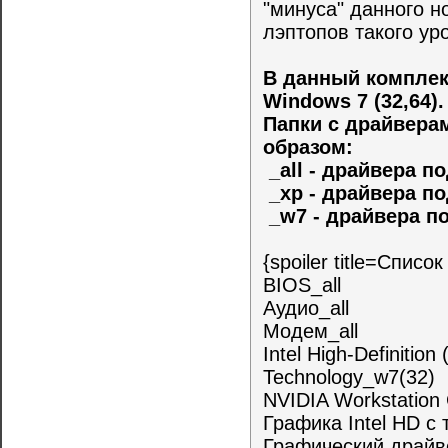
"минуса" данного н
лэптопов такого ур
В данный комплек
Windows 7 (32,64).
Папки с драйвер
образом:
_all - драйвера п
_xp - драйвера п
_w7 - драйвера п
{spoiler title=Спис
BIOS_all
Аудио_all
Модем_all
Intel High-Definitio
Technology_w7(32)
NVIDIA Workstation 
Графика Intel HD с 
Графический драйвер