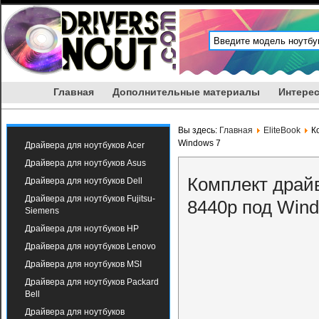
Главная
Дополнительные материалы
Интерес
Вы здесь:
Главная
EliteBook
К
Windows 7
Драйвера для ноутбуков Acer
Драйвера для ноутбуков Asus
Комплект драйв
Драйвера для ноутбуков Dell
Драйвера для ноутбуков Fujitsu-
8440p под Wind
Siemens
Драйвера для ноутбуков HP
Драйвера для ноутбуков Lenovo
Драйвера для ноутбуков MSI
Драйвера для ноутбуков Packard
Bell
Драйвера для ноутбуков