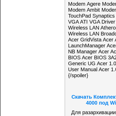
Modem Agere Mode
Modem Ambit Modem
TouchPad Synaptics
VGA ATI VGA Drive
Wireless LAN Ather
Wireless LAN Broad
Acer GridVista Acer
LaunchManager Acer
NB Manager Acer Ac
BIOS Acer BIOS 3A
Generic UG Acer 
User Manual Acer 1.
{/spoiler}
Скачать Комплект
4000 под W
Для разархивации