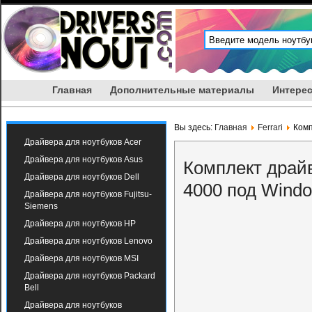
Главная
Дополнительные материалы
Интерес
Вы здесь:
Главная
Ferrari
Комп
Драйвера для ноутбуков Acer
Драйвера для ноутбуков Asus
Комплект драйв
Драйвера для ноутбуков Dell
4000 под Wind
Драйвера для ноутбуков Fujitsu-
Siemens
Драйвера для ноутбуков HP
Драйвера для ноутбуков Lenovo
Драйвера для ноутбуков MSI
Драйвера для ноутбуков Packard
Bell
Драйвера для ноутбуков