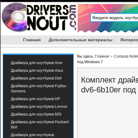
Главная
Дополнительные материалы
Интерес
Вы здесь:
Главная
Compaq Note
под Windows 7
Драйвера для ноутбуков Acer
Драйвера для ноутбуков Asus
Комплект драйв
Драйвера для ноутбуков Dell
Драйвера для ноутбуков Fujitsu-
dv6-6b10er под
Siemens
Драйвера для ноутбуков HP
Драйвера для ноутбуков Lenovo
Драйвера для ноутбуков MSI
Драйвера для ноутбуков Packard
Bell
Драйвера для ноутбуков