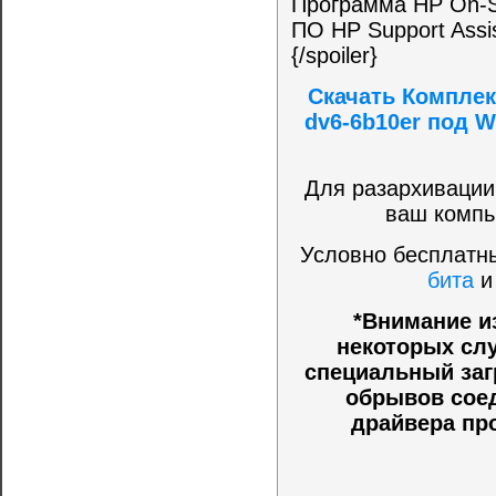
Программа HP On-Sc
ПО HP Support Assis
{/spoiler}
Скачать Комплек
dv6-6b10er под W
Для разархивации
ваш компь
Условно бесплатны
бита
*Внимание и
некоторых слу
специальный заг
обрывов соед
драйвера пр