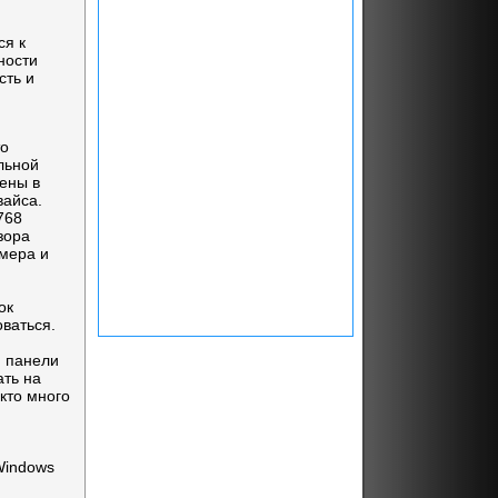
ся к
ности
сть и
то
льной
ены в
вайса.
768
зора
мера и
и
ок
оваться.
й панели
ать на
 кто много
 Windows