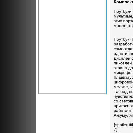
Комплект
Ноутбуки 
мультиме
этих пор
множеств
Ноутбук H
разработ
самоотда
однотипн
Дисплей 
пикселей 
экрана д
микрофон
Клавиату
цифровой 
мелкие, ч
Тачпад д
чувствит
со светов
прикоснов
работает 
Аккумулят
{spoiler 
7}