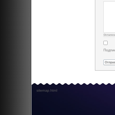
Осталос
Подпис
Отпра
sitemap.html