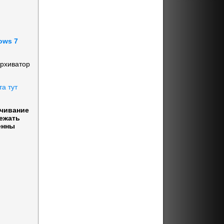
ows 7
архиватор
та тут
ачивание
бежать
енны