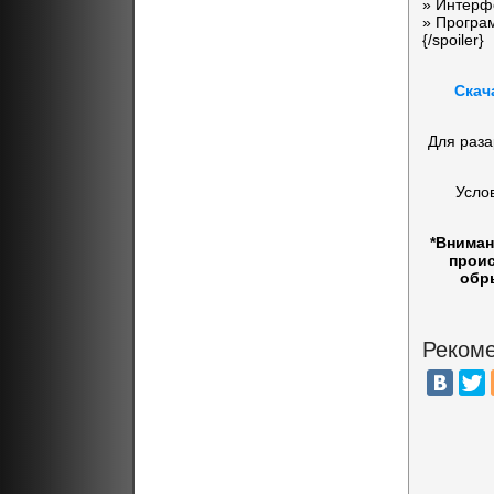
» Интерфе
» Програ
{/spoiler}
Скач
Для раза
Усло
*Вниман
проис
обр
Рекоме