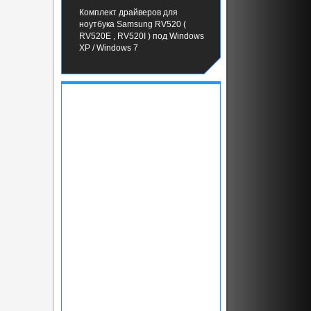
Комплект драйверов для
ноутбука Samsung RV520 (
RV520E , RV520I ) под Windows
XP / Windows 7