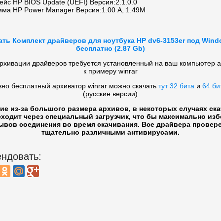
йс HP BIOS Update (UEFI) Версия:2.1.0.0
мма HP Power Manager Версия:1.00 A, 1.49M
ать Комплект драйверов для ноутбука HP dv6-3153er под Wind
бесплатно (2.87 Gb)
рхивации драйверов требуется установленный на ваш компьютер 
к примеру winrar
вно бесплатный архиватор winrar можно скачать
тут 32 бита
и
64 би
(русские версии)
ие из-за большого размера архивов, в некоторых случаях ск
ходит через специальный загрузчик, что бы максимально из
ывов соединения во время скачивания. Все драйвера провер
тщательно различными антивирусами.
ндовать: