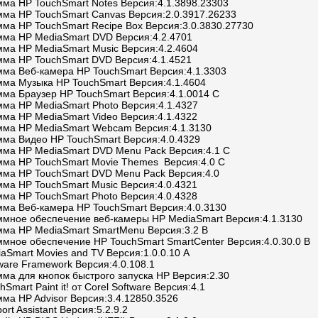
мма HP TouchSmart Notes Версия:4.1.3898.23303
мма HP TouchSmart Canvas Версия:2.0.3917.26233
мма HP TouchSmart Recipe Box Версия:3.0.3830.27730
мма HP MediaSmart DVD Версия:4.2.4701
мма HP MediaSmart Music Версия:4.2.4604
мма HP TouchSmart DVD Версия:4.1.4521
мма Веб-камера HP TouchSmart Версия:4.1.3303
мма Музыка HP TouchSmart Версия:4.1.4604
мма Браузер HP TouchSmart Версия:4.1.0014 C
мма HP MediaSmart Photo Версия:4.1.4327
мма HP MediaSmart Video Версия:4.1.4322
мма HP MediaSmart Webcam Версия:4.1.3130
мма Видео HP TouchSmart Версия:4.0.4329
мма HP MediaSmart DVD Menu Pack Версия:4.1 C
мма HP TouchSmart Movie Themes Версия:4.0 C
мма HP TouchSmart DVD Menu Pack Версия:4.0
мма HP TouchSmart Music Версия:4.0.4321
мма HP TouchSmart Photo Версия:4.0.4328
мма Веб-камера HP TouchSmart Версия:4.0.3130
ммное обеспечение веб-камеры HP MediaSmart Версия:4.1.3130
мма HP MediaSmart SmartMenu Версия:3.2 B
ммное обеспечение HP TouchSmart SmartCenter Версия:4.0.30.0 B
aSmart Movies and TV Версия:1.0.0.10 A
ware Framework Версия:4.0.108.1
ма для кнопок быстрого запуска HP Версия:2.30
hSmart Paint it! от Corel Software Версия:4.1
ма HP Advisor Версия:3.4.12850.3526
ort Assistant Версия:5.2.9.2