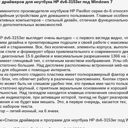
 драйверов для ноутбука HP dv6-3153er под Windows 7
именитого производителя ноутбуков HP Pavillon серии dv-6 относят
дийным устройствам для домашнего пользования. Главные особен
тативных компьютеров – стильный дизайн, отличная функционально
о дополнительных возможностей.
P dv6-3153er выглядит очень выгодно – с первого взгляда видно, ч
чики дизайна и проектировщики подошли к своей работе с максима
чей и стараниями. Все, без исключения, элементы корпуса, выполн
ом стиле и формируют образ привлекательного и современного де
с диагональю 15.6 дюймов и максимальным разрешением 1366 на 
имеет глянцевый тип, с отличным качеством изображения. Углы об
остаточно большие. Над дисплеем расположены встроенная web-ка
 для общения с помощью интернета.
ра из приятного гладкого пластика имеет полноразмерный фактор 
блок, что облегчит работу в различных приложениях. Кнопки стрел
то может быть не слишком удобно тем, кто привык ими часто польз
остаточно крупный, с приятным зеркальным основанием и хорошей
ельностью. Над тачпадом находится клавиша отключения сенсорно
ым индикатором, при активации которой, тачпад не будет реагиров
ения и не будет вам мешать. Это, в первую очередь, касается тех,
с набором текста.
ор – литий-ионный, на 6 ячеек.
title=Список драйверов и программ для ноутбука HP dv6-3153er под