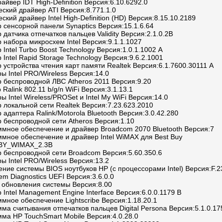
айвер IDT High-Definition Версия:6.10.6292.0
ский драйвер ATI Версия:8.771.1.0
ский драйвер Intel High-Definition (HD) Версия:8.15.10.2189
 сенсорной панели Synaptics Версия:15.1.6.64
 датчика отпечатков пальцев Validity Версия:2.1.0.2B
 набора микросхем Intel Версия:9.1.1.1027
 Intel Turbo Boost Technology Версия:1.0.1.1002 A
 Intel Rapid Storage Technology Версия:9.6.2.1001
 устройства чтения карт памяти Realtek Версия:6.1.7600.30111 A
ы Intel PRO/Wireless Версия:14.0
р беспроводной ЛВС Atheros 2011 Версия:9.20
 Ralink 802.11 b/g/n WiFi Версия:3.1.13.1
ы Intel Wireless/PROSet и Intel My WiFi Версия:14.0
 локальной сети Realtek Версия:7.23.623.2010
 адаптера Ralink/Motorola Bluetooth Версия:3.0.42.280
 беспроводной сети Atheros Версия:1.10
ммное обеспечение и драйвер Broadcom 2070 Bluetooth Версия:7
мное обеспечение и драйвер Intel WiMAX для Best Buy
BBY_WIMAX_2.3B
р беспроводной сети Broadcom Версия:5.60.350.6
ы Intel PRO/Wireless Версия:13.2
ние системы BIOS ноутбуков HP (с процессорами Intel) Версия:F.2
em Diagnostics UEFI Версия:3.6.0.0
 обновления системы Версия:8.00
 Intel Management Engine Interface Версия:6.0.0.1179 B
мное обеспечение Lightscribe Версия:1.18.20.1
ма считывания отпечатков пальцев Digital Persona Версия:5.1.0.17
ма HP TouchSmart Mobile Версия:4.0.28.0