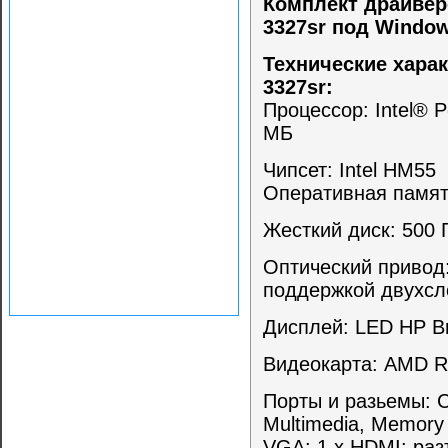
Комплект драйверо
3327sr под Window
Технические харак
3327sr:
Процессор: Intel® 
МБ
Чипсет: Intel HM55
Оперативная памят
Жесткий диск: 500 
Оптический привод:
поддержкой двухсл
Дисплей: LED HP Bri
Видеокарта: AMD R
Порты и разьемы: Ca
Multimedia, Memory 
VGA; 1 х HDMI; ра