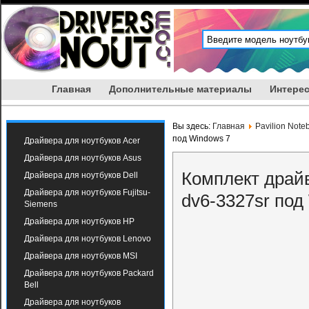
Главная
Дополнительные материалы
Интерес
Вы здесь:
Главная
Pavilion Note
под Windows 7
Драйвера для ноутбуков Acer
Драйвера для ноутбуков Asus
Комплект драйв
Драйвера для ноутбуков Dell
Драйвера для ноутбуков Fujitsu-
dv6-3327sr под
Siemens
Драйвера для ноутбуков HP
Драйвера для ноутбуков Lenovo
Драйвера для ноутбуков MSI
Драйвера для ноутбуков Packard
Bell
Драйвера для ноутбуков