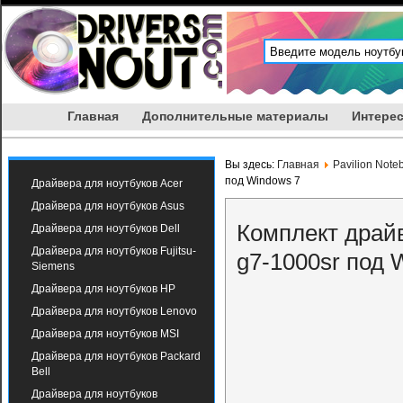
Главная
Дополнительные материалы
Интерес
Вы здесь:
Главная
Pavilion Note
под Windows 7
Драйвера для ноутбуков Acer
Драйвера для ноутбуков Asus
Комплект драйв
Драйвера для ноутбуков Dell
Драйвера для ноутбуков Fujitsu-
g7-1000sr под 
Siemens
Драйвера для ноутбуков HP
Драйвера для ноутбуков Lenovo
Драйвера для ноутбуков MSI
Драйвера для ноутбуков Packard
Bell
Драйвера для ноутбуков