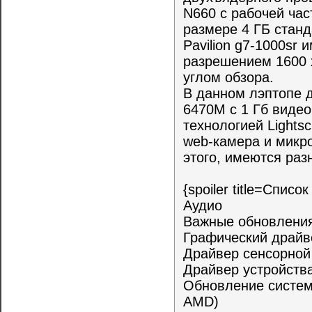
N660 с рабочей час
размере 4 ГБ стан
Pavilion g7-1000sr
разрешением 1600 
углом обзора.
В данном лэптопе 
6470М с 1 Гб видео
технологией Lights
web-камера и микр
этого, имеются раз
{spoiler title=Спис
Аудио
Важные обновления
Графический драйве
Драйвер сенсорной 
Драйвер устройства
Обновление систем
AMD)