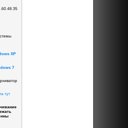
.60.48.35
истемы
dows XP
ndows 7
архиватор
та тут
ачивание
бежать
енны