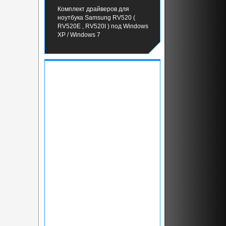
Комплект драйверов для
ноутбука Samsung RV520 (
RV520E , RV520I ) под Windows
XP / Windows 7