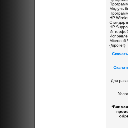
Программ
Модуль б
Программ
HP Wirele
Стандарт
HP Suppor
Интерфей
Исправле
Microsof
{/spoiler}
Скачать
Скачат
Для раза
Усло
*Вниман
проис
обр