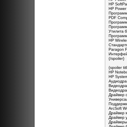
HP SoftP
HP Power
Программ
PDF Comp
Программ
Программ
Утилита 
Программ
HP Wirele
Стандарт
Paragon P
Интерфей
{/spoiler}
{spoiler 
HP Noteb
HP Syste
Аудиодрай
Видеодра
Видеодра
Драйвер 
Универс
Поддержк
ArcSoft 
Драйвер м
Драйвер 
Драйверы
Драйвер 