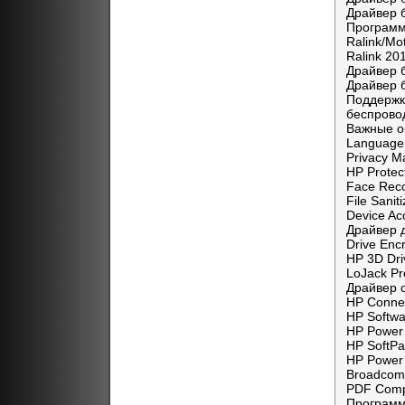
Драйвер 
Программ
Ralink/Mo
Ralink 20
Драйвер 
Драйвер 
Поддержк
беспрово
Важные о
Language 
Privacy M
HP Protec
Face Reco
File Sani
Device Ac
Драйвер д
Drive Enc
HP 3D Dr
LoJack Pr
Драйвер 
HP Conne
HP Softw
HP Power 
HP SoftP
HP Power
Broadcom 
PDF Comp
Программ