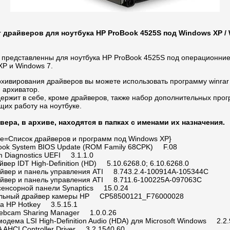
 драйверов для ноутбука HP ProBook 4525S под Windows XP /
 представленны для ноутбука HP ProBook 4525S под операционни
XP и Windows 7.
рхивирования драйверов вы можете использовать программу winrar
 архиватор.
держит в себе, кроме драйверов, также набор дополнительных про
щих работу на ноутбуке.
вера, в архиве, находятся в папках с именами их назначения.
title=Список драйверов и программ под Windows XP}
ook System BIOS Update (ROM Family 68CPK) F.08
m Diagnostics UEFI 3.1.1.0
вер IDT High-Definition (HD) 5.10.6268.0; 6.10.6268.0
йвер и панель управления ATI 8.743.2.4-100914A-105344C
йвер и панель управления ATI 8.711.6-100225A-097063C
сенсорной панели Synaptics 15.0.24
альный драйвер камеры HP CP58500121_F76000028
а HP Hotkey 3.5.15.1
Webcam Sharing Manager 1.0.0.26
одема LSI High-Definition Audio (HDA) для Microsoft Windows 2.2.
AHCI Controller Driver 3.2.1540.60