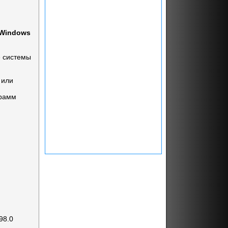
 Windows
е системы
 или
грамм
98.0