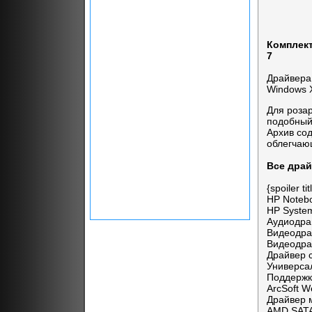
Комплект
7
Драйвера
Windows 
Для роза
подобный
Архив со
облегчаю
Все драй
{spoiler 
HP Noteb
HP Syste
Аудиодрай
Видеодра
Видеодра
Драйвер 
Универс
Поддержк
ArcSoft 
Драйвер м
AMD SATA 