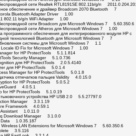
беспроводной сети Realtek RTL8191SE 802.11b/g/n 2011.0.204.20
ное обеспечение и драйвер Broadcom 2070 Bluetooth 7
torola Bluetooth Adapter Driver 1.00
11 802.11 b/g/n WiFi Adapter 1.00
беспроводной сети Broadcom для Microsoft Windows 7 5.60.350.6
беспроводной сети Atheros для Microsoft Windows 7 1.00
а программного обеспечения для интегрированного модуля HP с
дной технологией Bluetooth для Microsoft Windows 7 7
бновления системы для Microsoft Windows 7 1.1
Locale ID Fix for Microsoft Windows 7 1.00
anager for HP ProtectTools 5.1.1.814
tTools Security Manager 5.1.0.736
gnition для HP ProtectTools 2.0.5.4140
tizer для HP ProtectTools 5.0.1.4
cess Manager for HP ProtectTools 5.0.1.8
атчика отпечатков пальцев Validity 4.0.15.0
ryption for HP ProtectTools 5.0.5.2
iveGuard 4.0.5.1
o for HP ProtectTools 5.1.0.19
стыковочного устройства HP USB 2.0 5.5.27797.0
ction Manager 3.3.1.19
are Framework 4.0.59.1
Assistant 1.0.11.0
aq Download Manager 3.1.0.0
 Data 1.0.35.187
Wireless LAN Extensions for Microsoft Windows 7 5.60.350.6
lete 3.5.116
а HP FastLook 3.2.1.4