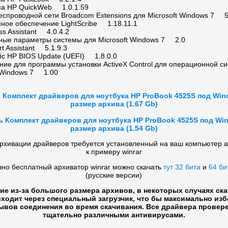
а HP QuickWeb 1.0.1.59
еспроводной сети Broadcom Extensions для Microsoft Windows 7 5
ное обеспечение LightScribe 1.18.11.1
ss Assistant 4.0.4.2
ные параметры системы для Microsoft Windows 7 2.0
t Assistant 5.1.9.3
с HP BIOS Update (UEFI) 1.8.0.0
ние для программы установки ActiveX Control для операционной с
t Windows 7 1.00
 Комплект драйверов для ноутбука HP ProBook 4525S под Win
размер архива (1.67 Gb)
ь Комплект драйверов для ноутбука HP ProBook 4525S под Wi
размер архива (1.54 Gb)
рхивации драйверов требуется установленный на ваш компьютер 
к примеру winrar
вно бесплатный архиватор winrar можно скачать
тут 32 бита
и
64 би
(русские версии)
ие из-за большого размера архивов, в некоторых случаях ск
ходит через специальный загрузчик, что бы максимально из
ывов соединения во время скачивания. Все драйвера провер
тщательно различными антивирусами.