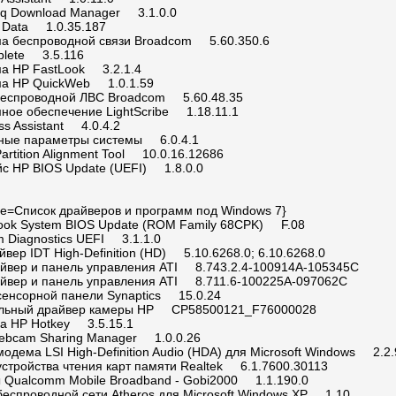
aq Download Manager 3.1.0.0
 Data 1.0.35.187
а беспроводной связи Broadcom 5.60.350.6
lete 3.5.116
а HP FastLook 3.2.1.4
а HP QuickWeb 1.0.1.59
беспроводной ЛВС Broadcom 5.60.48.35
ное обеспечение LightScribe 1.18.11.1
ss Assistant 4.0.4.2
ные параметры системы 6.0.4.1
artition Alignment Tool 10.0.16.12686
с HP BIOS Update (UEFI) 1.8.0.0
title=Список драйверов и программ под Windows 7}
ook System BIOS Update (ROM Family 68CPK) F.08
m Diagnostics UEFI 3.1.1.0
вер IDT High-Definition (HD) 5.10.6268.0; 6.10.6268.0
йвер и панель управления ATI 8.743.2.4-100914A-105345C
йвер и панель управления ATI 8.711.6-100225A-097062C
сенсорной панели Synaptics 15.0.24
альный драйвер камеры HP CP58500121_F76000028
а HP Hotkey 3.5.15.1
Webcam Sharing Manager 1.0.0.26
одема LSI High-Definition Audio (HDA) для Microsoft Windows 2.2.
устройства чтения карт памяти Realtek 6.1.7600.30113
 Qualcomm Mobile Broadband - Gobi2000 1.1.190.0
беспроводной сети Atheros для Microsoft Windows XP 1.10