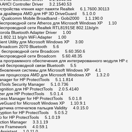
AHCI Controller Driver 3.2.1540.53
устройства чтения карт памяти Realtek 6.1.7600.30113
а драйвера AMD для HP 3D DriveGuard 5.1.0.0
 Qualcomm Mobile Broadband - Gobi2000 1.1.190.0
беспроводной сети Atheros для Microsoft Windows XP 1.10
беспроводной сети Realtek RTL8191SE 802.11b/g/n
torola Bluetooth Adapter Driver 1.00
11 802.11 b/g/n WiFi Adapter 1.00
lient Utility для Microsoft Windows XP 3.00
Broadcom 2070 Bluetooth 5.6
 беспроводной сети Broadcom 5.60.350.6
беспроводной сети Broadcom 5.60.48.35
а программного обеспечения для интегрированного модуля HP с
ией беспроводной связи Bluetooth 5.5
бновления системы для Microsoft Windows XP 4.1
ие процессора AMD для Microsoft Windows XP 1.3.2.0
anager for HP ProtectTools 5.1.1.814
tTools Security Manager 5.1.0.736
gnition для HP ProtectTools 2.0.5.4140
tizer для HP ProtectTools 5.0.1.4
cess Manager for HP ProtectTools 5.0.1.8
veGuard for Microsoft Windows XP 1.10.9.1
атчика отпечатков пальцев Validity 4.0.15.0
ryption for HP ProtectTools 5.0.5.2
o for HP ProtectTools 5.1.0.19
ction Manager 3.3.1.19
are Framework 4.0.59.1
Assistant 1.0.11.0