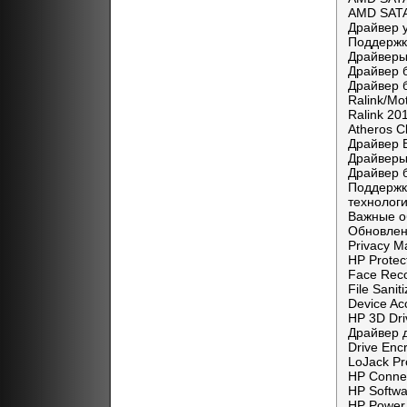
AMD SATA 
Драйвер 
Поддержк
Драйверы
Драйвер 
Драйвер 
Ralink/Mo
Ralink 20
Atheros C
Драйвер 
Драйверы
Драйвер 
Поддержк
технолог
Важные о
Обновлен
Privacy M
HP Protec
Face Reco
File Sani
Device Ac
HP 3D Dri
Драйвер д
Drive Enc
LoJack Pr
HP Conne
HP Softw
HP Power 