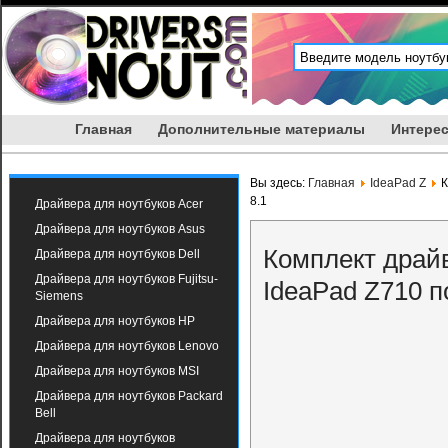
Главная
Дополнительные материалы
Интерес
Вы здесь:
Главная
IdeaPad Z
К
8.1
Драйвера для ноутбуков Acer
Драйвера для ноутбуков Asus
Комплект драйв
Драйвера для ноутбуков Dell
Драйвера для ноутбуков Fujitsu-
IdeaPad Z710 п
Siemens
Драйвера для ноутбуков HP
Драйвера для ноутбуков Lenovo
Драйвера для ноутбуков MSI
Драйвера для ноутбуков Packard
Bell
Драйвера для ноутбуков