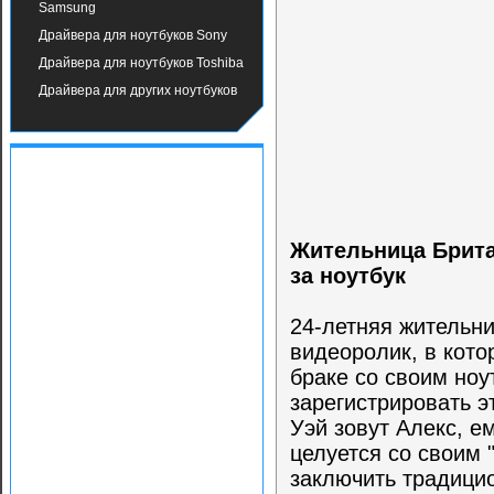
Samsung
Драйвера для ноутбуков Sony
Драйвера для ноутбуков Toshiba
Драйвера для других ноутбуков
Жительница Брита
за ноутбук
24-летняя жительн
видеоролик, в кото
браке со своим ноу
зарегистрировать э
Уэй зовут Алекс, е
целуется со своим "
заключить традицио