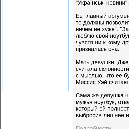
"Українські новини"
Ее главный аргумен
то должны позволит
ничем не хуже". "З
люблю свой ноутбук
чувств ни к кому др
призналась она.
Мать девушки, Джей
считала склонности
с мыслью, что ее б
Миссис Уэй считает
Сама же девушка на
мужья ноутбук, отв
который ей полност
выбросив лишнее и 
Подробности