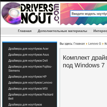
Главная
Дополнительные материалы
Интерес
Вы здесь:
Главная
Lenovo G
К
Драйвера для ноутбуков Acer
Драйвера для ноутбуков Asus
Комплект драй
Драйвера для ноутбуков Dell
под Windows 7
Драйвера для ноутбуков Fujitsu-
Siemens
Драйвера для ноутбуков HP
Драйвера для ноутбуков Lenovo
Драйвера для ноутбуков MSI
Драйвера для ноутбуков Packard
Bell
Драйвера для ноутбуков