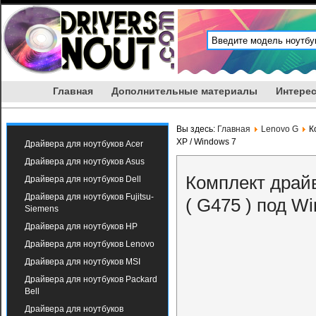
Главная
Дополнительные материалы
Интерес
Вы здесь:
Главная
Lenovo G
К
XP / Windows 7
Драйвера для ноутбуков Acer
Драйвера для ноутбуков Asus
Комплект драй
Драйвера для ноутбуков Dell
Драйвера для ноутбуков Fujitsu-
( G475 ) под W
Siemens
Драйвера для ноутбуков HP
Драйвера для ноутбуков Lenovo
Драйвера для ноутбуков MSI
Драйвера для ноутбуков Packard
Bell
Драйвера для ноутбуков