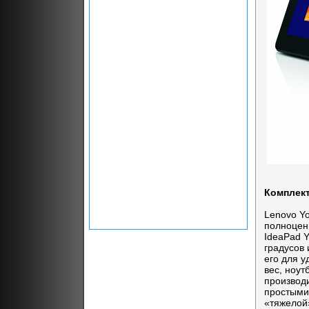
Комплект
Lenovo Y
полноценн
IdeaPad Y
градусов 
его для 
вес, ноу
производи
простыми
«тяжелой