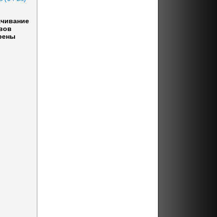
ачивание
вов
рены