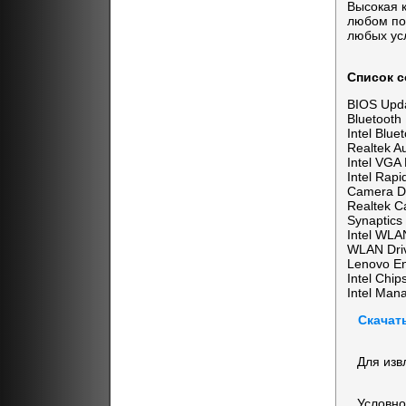
Высокая к
любом по
любых усл
Список с
BIOS Upda
Bluetooth
Intel Blue
Realtek Au
Intel VGA 
Intel Rapi
Camera Dr
Realtek C
Synaptics
Intel WLAN
WLAN Driv
Lenovo En
Intel Chip
Intel Mana
Скачат
Для изв
Условно