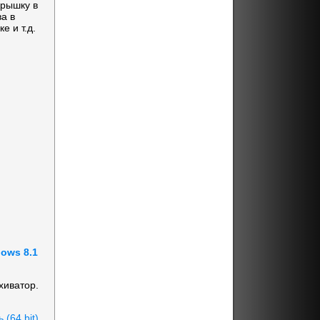
крышку в
а в
е и т.д.
ows 8.1
хиватор.
 (64 bit)