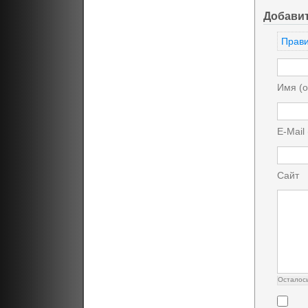
Добави
Прави
Имя (о
E-Mail
Сайт
Осталос