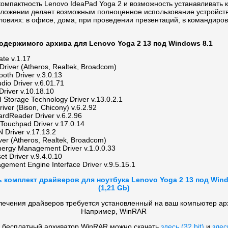
омпактность Lenovo IdeaPad Yoga 2 и возможность устанавливать 
ложении делает возможным полноценное использование устройств
овиях: в офисе, дома, при проведении презентаций, в командировк
одержимого архива для Lenovo Yoga 2 13 под Windows 8.1
te v.1.17
 Driver (Atheros, Realtek, Broadcom)
tooth Driver v.3.0.13
dio Driver v.6.01.71
Driver v.10.18.10
d Storage Technology Driver v.13.0.2.1
iver (Bison, Chicony) v.6.2.92
ardReader Driver v.6.2.96
 Touchpad Driver v.17.0.14
 Driver v.17.13.2
er (Atheros, Realtek, Broadcom)
ergy Management Driver v.1.0.0.33
set Driver v.9.4.0.10
gement Engine Interface Driver v.9.5.15.1
ь комплект драйверов для ноутбука Lenovo Yoga 2 13 под Wind
(1,21 Gb)
лечения драйверов требуется установленный на ваш компьютер ар
Например, WinRAR
 бесплатный архиватор WinRAR можно скачать
здесь (32 bit)
и
здесь