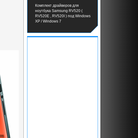
Комплект драйверов для
ноутбука Samsung RV520 (
RV520E , RV520I ) под Windows
XP / Windows 7