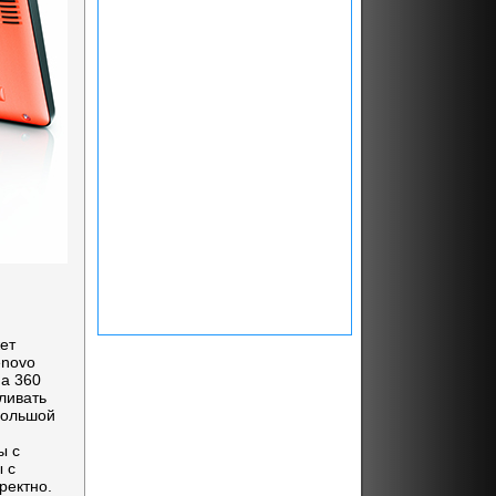
ет
enovo
на 360
ливать
большой
ы с
 с
ректно.