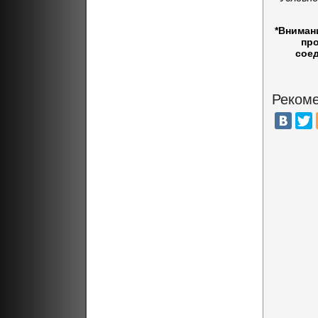
*Вниман
про
соед
Рекоме