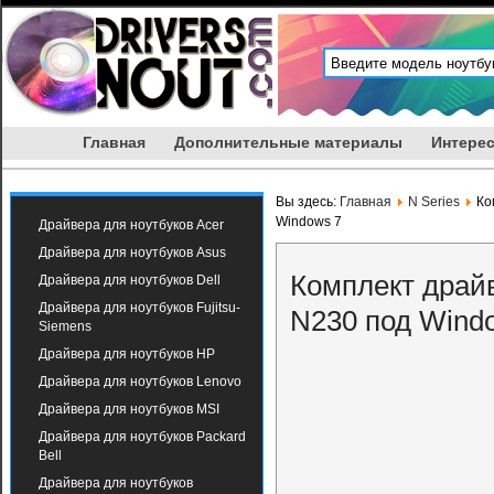
Главная
Дополнительные материалы
Интерес
Вы здесь:
Главная
N Series
Ко
Windows 7
Драйвера для ноутбуков Acer
Драйвера для ноутбуков Asus
Комплект драй
Драйвера для ноутбуков Dell
Драйвера для ноутбуков Fujitsu-
N230 под Wind
Siemens
Драйвера для ноутбуков HP
Драйвера для ноутбуков Lenovo
Драйвера для ноутбуков MSI
Драйвера для ноутбуков Packard
Bell
Драйвера для ноутбуков