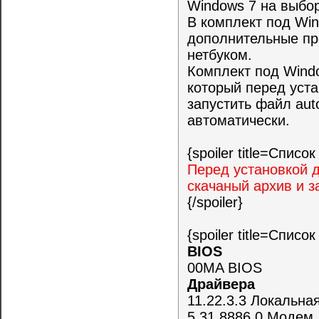
Windows 7 на выбор
В комплект под Win
дополнительные пр
нетбуком.
Комплект под Wind
который перед уст
запустить файл aut
автоматически.
{spoiler title=Спис
Перед установкой 
скачаный архив и з
{/spoiler}
{spoiler title=Спис
BIOS
00MA BIOS
Драйвера
11.22.3.3 Локальная
5.31.8886.0 Модем