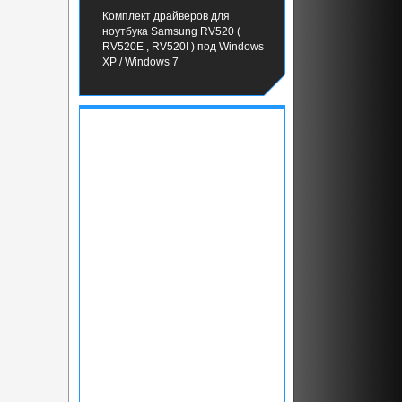
Комплект драйверов для
ноутбука Samsung RV520 (
RV520E , RV520I ) под Windows
XP / Windows 7