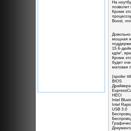
На ноутбу
позволит 
Кроме эт
процессор
Boost, ч
Довольно
мощная и
поддержив
15.6-дюйм
кд/м², яр
Кроме это
будет оч
матовая п
{spoiler 
BIOS
Драйвера
ExpressC
HECI
Intel Blue
Intel Rapi
USB 3.0
Беспрово
Беспрово
Графичес
Документ