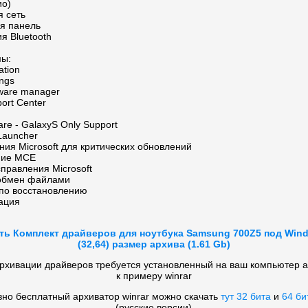
ио)
я сеть
я панель
я Bluetooth
ы:
ation
ings
tware manager
ort Center
re - GalaxyS Only Support
Launcher
ия Microsoft для критических обновлений
ние MCE
правления Microsoft
обмен файлами
по восстановлению
ация
ть Комплект драйверов для ноутбука Samsung 700Z5 под Win
(32,64) размер архива (1.61 Gb)
рхивации драйверов требуется установленный на ваш компьютер 
к примеру winrar
вно бесплатный архиватор winrar можно скачать
тут 32 бита
и
64 би
(русские версии)