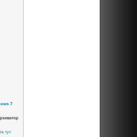
dows 7
архиватор
та тут