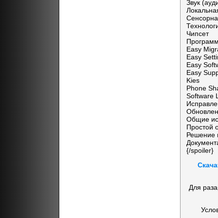
Звук (ауд
Локальна
Сенсорна
Технологи
Чипсет
Программ
Easy Migr
Easy Sett
Easy Sof
Easy Supp
Kies
Phone Sha
Software 
Исправлен
Обновле
Общие ис
Простой 
Решение 
Документ
{/spoiler}
Скача
Для раза
Усло