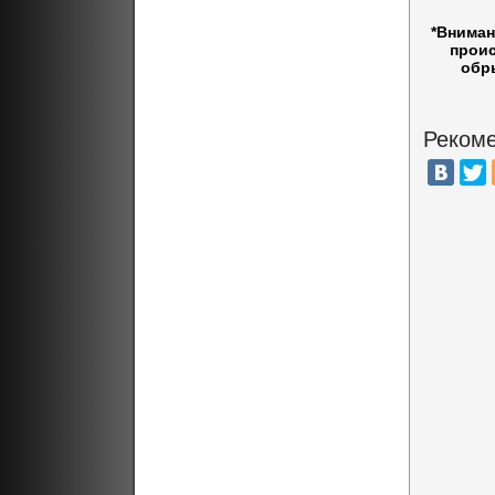
*Вниман
проис
обр
Рекоме