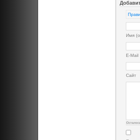
Добави
Прави
Имя (о
E-Mail
Сайт
Осталос