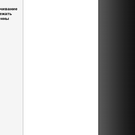
ачивание
бежать
енны