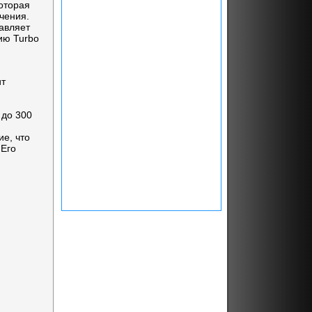
которая
чения.
авляет
ию Turbo
ит
 до 300
ие, что
 Его