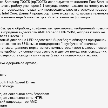
ке Samsung 700Z5 (np700Z5) используется технология Fast Start, 
начать работу уже через 2.1 секунды после нажатия на кнопку вклю
ого, прекрасные показатели производительности с успехом предост
 Intel Core. Данный процессор также может использовать технолог
то позволит еще более быстро обрабатывать информацию.
 быструю обработку графических трехмерных изображений позвол
 гибридная видеокарта AMD Radeon HD6750M, которая к тому же
ает DirectX 11.
овый дисплей с LED подсветкой SuperBright обладает прекрасной,
костью, что на 36% выше стандартного "ноутбучного" значения.
го, экран данного портативного компьютера имеет матовое покрыт
ень удобно при солнечном свете или другом неудачном освищении.
оверхность свидет к минимуму блики на поверхности экрана.
title=Содержимое архива}
:
ache
tooth High Speed Driver
d Storage
дная локальная сеть Broadcom
дная локальная сеть INTEL
кий видеоадаптер AMD
ация