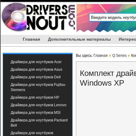
Главная
Дополнительные материалы
Интерес
Вы здесь:
Главная
Q Series
Ко
Драйвера для ноутбуков Acer
Драйвера для ноутбуков Asus
Комплект драй
Драйвера для ноутбуков Dell
Windows XP
Драйвера для ноутбуков Fujitsu-
Siemens
Драйвера для ноутбуков HP
Драйвера для ноутбуков Lenovo
Драйвера для ноутбуков MSI
Драйвера для ноутбуков Packard
Bell
Драйвера для ноутбуков